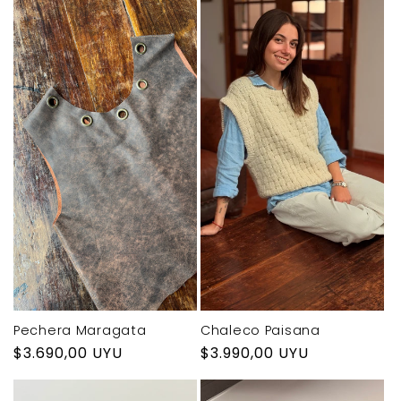
Pechera Maragata
Chaleco Paisana
Precio
$3.690,00 UYU
Precio
$3.990,00 UYU
habitual
habitual