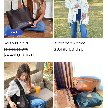
Oferta
Bolso Puebla
Bufandón Nativo
Precio
Precio
Precio
$3.490,00 UYU
$5.990,00 UYU
habitual
$4.490,00 UYU
de
habitual
oferta