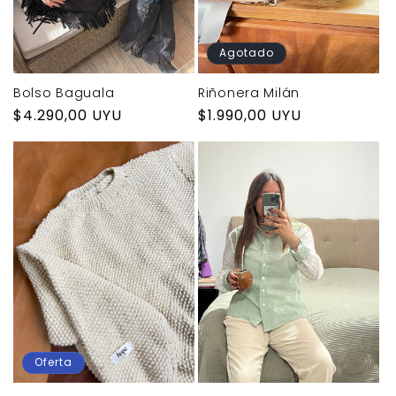
Agotado
Bolso Baguala
Riñonera Milán
Precio
$4.290,00 UYU
Precio
$1.990,00 UYU
habitual
habitual
Oferta