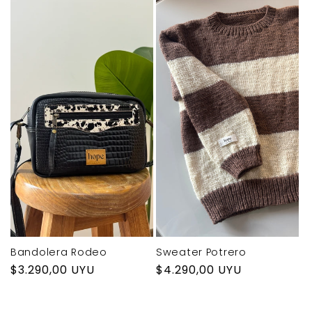
Sweater Potrero
Bandolera Rodeo
Precio
$4.290,00 UYU
Precio
$3.290,00 UYU
habitual
habitual