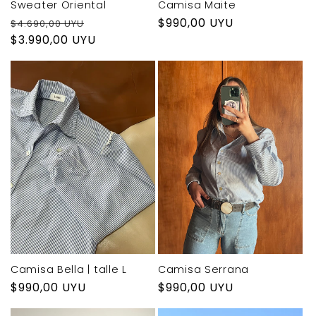
Sweater Oriental
Camisa Maite
Precio
Precio
Precio
$990,00 UYU
$4.690,00 UYU
habitual
$3.990,00 UYU
de
habitual
oferta
Camisa Bella | talle L
Camisa Serrana
Precio
$990,00 UYU
Precio
$990,00 UYU
habitual
habitual