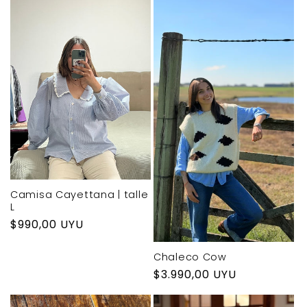
Camisa Cayettana | talle
L
Precio
$990,00 UYU
habitual
Chaleco Cow
Precio
$3.990,00 UYU
habitual